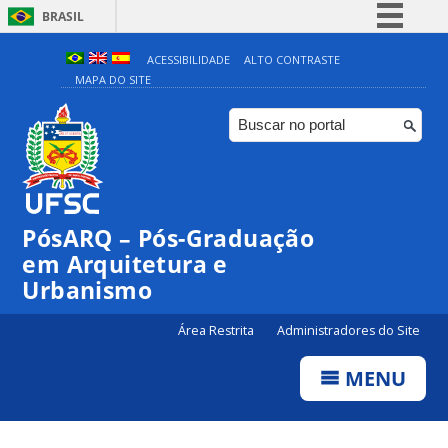
BRASIL
Simplifique!
ACESSIBILIDADE
ALTO CONTRASTE
MAPA DO SITE
Comunica BR
Participe
Acesso à informação
Legislação
Canais
PósARQ – Pós-Graduação
em Arquitetura e
Urbanismo
Área Restrita
Administradores do Site
MENU