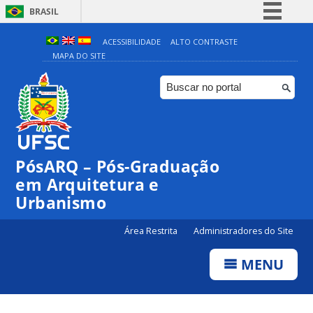
BRASIL
Simplifique!
ACESSIBILIDADE
ALTO CONTRASTE
MAPA DO SITE
Comunica BR
Participe
Acesso à informação
Legislação
Canais
PósARQ – Pós-Graduação
em Arquitetura e
Urbanismo
Área Restrita
Administradores do Site
MENU