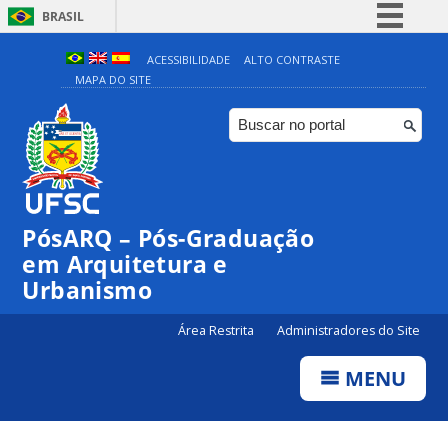
BRASIL
Simplifique!
ACESSIBILIDADE
ALTO CONTRASTE
MAPA DO SITE
Comunica BR
Participe
Acesso à informação
Legislação
Canais
PósARQ – Pós-Graduação
em Arquitetura e
Urbanismo
Área Restrita
Administradores do Site
MENU