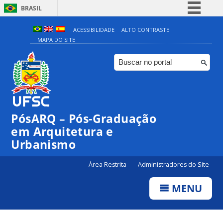
BRASIL
Simplifique!
ACESSIBILIDADE
ALTO CONTRASTE
MAPA DO SITE
Comunica BR
Participe
Acesso à informação
Legislação
Canais
PósARQ – Pós-Graduação
em Arquitetura e
Urbanismo
Área Restrita
Administradores do Site
MENU