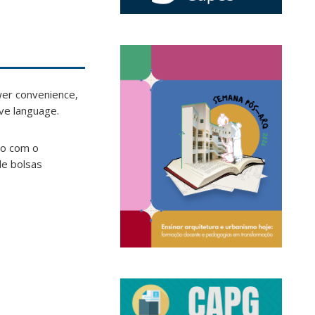
ewer convenience,
ive language.
do com o
de bolsas