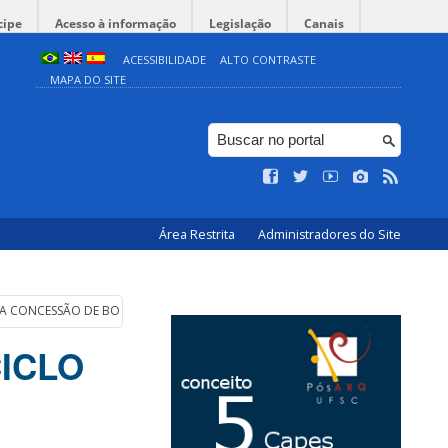
cipe
Acesso à informação
Legislação
Canais
ACESSIBILIDADE
ALTO CONTRASTE
MAPA DO SITE
Área Restrita
Administradores do Site
PARA CONCESSÃO DE BOLSAS GRUPO I – MESTRADO E DOUTORADO
CICLO