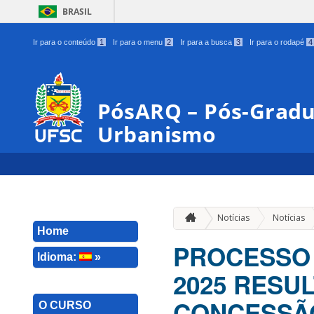
BRASIL
Ir para o conteúdo
1
Ir para o menu
2
Ir para a busca
3
Ir para o rodapé
4
PósARQ – Pós-Gradu
Urbanismo
Notícias
Notícias
Home
PROCESSO 
Idioma:
»
2025 RESU
CONCESSÃO
O CURSO