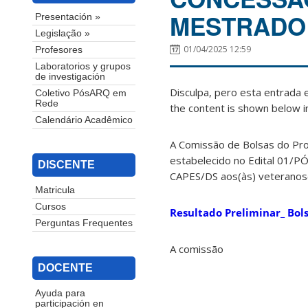
MESTRADO
Presentación »
Legislação »
01/04/2025 12:59
Profesores
Laboratorios y grupos
de investigación
Disculpa, pero esta entrada 
Coletivo PósARQ em
Rede
the content is shown below in
Calendário Acadêmico
A Comissão de Bolsas do Pr
estabelecido no Edital 01/PÓ
DISCENTE
CAPES/DS aos(às) veteranos(
Matricula
Cursos
Resultado Preliminar_ Bol
Perguntas Frequentes
A comissão
DOCENTE
Ayuda para
participación en