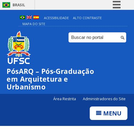
BRASIL
Simplifique!
ACESSIBILIDADE
ALTO CONTRASTE
MAPA DO SITE
Comunica BR
Participe
Acesso à informação
Legislação
Canais
PósARQ – Pós-Graduação
em Arquitetura e
Urbanismo
Área Restrita
Administradores do Site
MENU