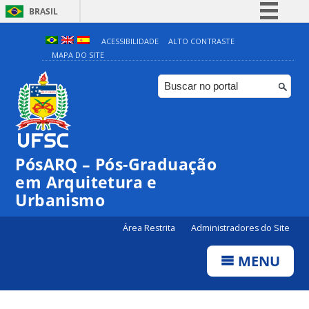
BRASIL
Simplifique!
ACESSIBILIDADE
ALTO CONTRASTE
MAPA DO SITE
Comunica BR
Participe
Acesso à informação
Legislação
Canais
PósARQ – Pós-Graduação
em Arquitetura e
Urbanismo
Área Restrita
Administradores do Site
MENU