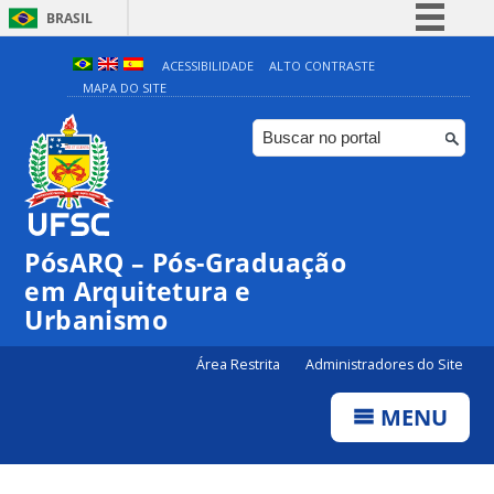
BRASIL
Simplifique!
ACESSIBILIDADE
ALTO CONTRASTE
MAPA DO SITE
Comunica BR
Participe
Acesso à informação
Legislação
Canais
PósARQ – Pós-Graduação
em Arquitetura e
Urbanismo
Área Restrita
Administradores do Site
MENU