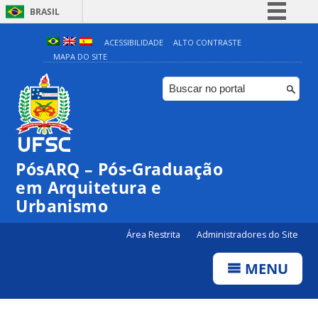
BRASIL
Simplifique!
ACESSIBILIDADE
ALTO CONTRASTE
MAPA DO SITE
Comunica BR
Participe
Acesso à informação
Legislação
Canais
PósARQ – Pós-Graduação
em Arquitetura e
Urbanismo
Área Restrita
Administradores do Site
MENU