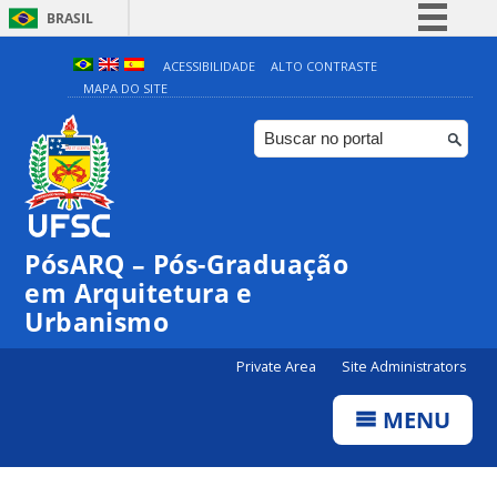
BRASIL
Simplifique!
ACESSIBILIDADE
ALTO CONTRASTE
MAPA DO SITE
Comunica BR
Participe
Acesso à informação
Legislação
Canais
PósARQ – Pós-Graduação
em Arquitetura e
Urbanismo
Private Area
Site Administrators
MENU