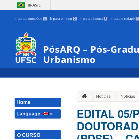
BRASIL
Ir para o conteúdo
1
Ir para o menu
2
Ir para a busca
3
Ir para o rodapé
4
PósARQ – Pós-Gradu
Urbanismo
Notícias
Notícias
Home
EDITAL 05
Language:
»
DOUTORADO
(PDSE) – C
O CURSO