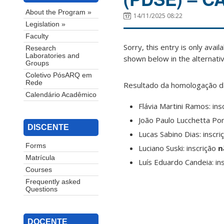
About the Program »
14/11/2025 08:22
Legislation »
Faculty
Sorry, this entry is only avail
Research
Laboratories and
shown below in the alternativ
Groups
Coletivo PósARQ em
Rede
Resultado da homologação d
Calendário Acadêmico
Flávia Martini Ramos: ins
João Paulo Lucchetta Po
DISCENTE
Lucas Sabino Dias: inscr
Forms
Luciano Suski: inscrição
n
Matrícula
Luís Eduardo Candeia: in
Courses
Frequently asked
Questions
DOCENTE