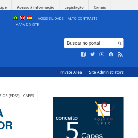
cipe
Acesso à informação
Legislação
Canais
ACESSIBILIDADE
ALTO CONTRASTE
MAPA DO SITE
Private Area
Site Administrators
OR (PDSE) – CAPES
A
OR