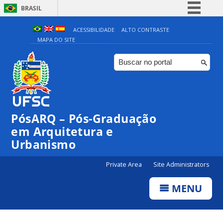
BRASIL
Simplifique!
ACESSIBILIDADE
ALTO CONTRASTE
MAPA DO SITE
Comunica BR
Participe
Acesso à informação
Legislação
Canais
PósARQ – Pós-Graduação
em Arquitetura e
Urbanismo
Private Area
Site Administrators
MENU