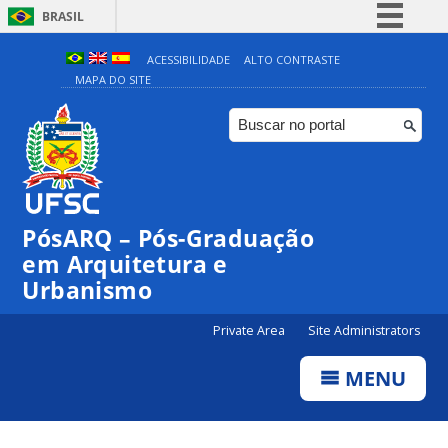
BRASIL
Simplifique!
ACESSIBILIDADE
ALTO CONTRASTE
MAPA DO SITE
Comunica BR
Participe
Acesso à informação
Legislação
Canais
PósARQ – Pós-Graduação
em Arquitetura e
Urbanismo
Private Area
Site Administrators
MENU