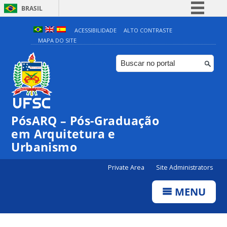
BRASIL
Simplifique!
ACESSIBILIDADE
ALTO CONTRASTE
MAPA DO SITE
Comunica BR
Participe
Acesso à informação
Legislação
Canais
PósARQ – Pós-Graduação
em Arquitetura e
Urbanismo
Private Area
Site Administrators
MENU