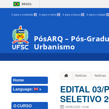
BRASIL
Ir para o conteúdo
1
Ir para o menu
2
Ir para a busca
3
Ir para o rodapé
4
PósARQ – Pós-Gradu
Urbanismo
Notícias
Notícias
Home
EDITAL 03
Language:
»
SELETIVO 
O CURSO
29/05/2025 10:06