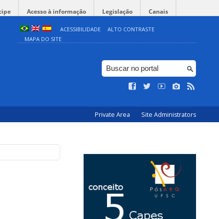
cipe
Acesso à informação
Legislação
Canais
ACESSIBILIDADE
ALTO CONTRASTE
MAPA DO SITE
Private Area
Site Administrators
O