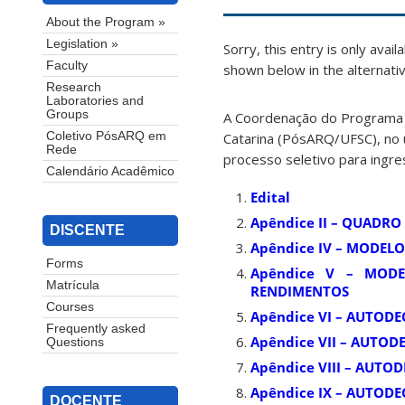
About the Program »
Legislation »
Sorry, this entry is only avail
Faculty
shown below in the alternativ
Research
Laboratories and
Groups
A Coordenação do Programa 
Catarina (PósARQ/UFSC), no u
Coletivo PósARQ em
Rede
processo seletivo para ingr
Calendário Acadêmico
Edital
Apêndice II – QUADR
DISCENTE
Apêndice IV – MODELO
Forms
Apêndice V – MOD
Matrícula
RENDIMENTOS
Courses
Apêndice VI – AUTODE
Frequently asked
Apêndice VII – AUTO
Questions
Apêndice VIII – AUTO
Apêndice IX – AUTOD
DOCENTE