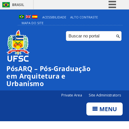
BRASIL
Simplifique!
ACESSIBILIDADE
ALTO CONTRASTE
MAPA DO SITE
Comunica BR
Participe
Acesso à informação
Legislação
Canais
PósARQ – Pós-Graduação
em Arquitetura e
Urbanismo
Private Area
Site Administrators
MENU