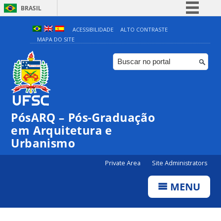
BRASIL
Simplifique!
ACESSIBILIDADE
ALTO CONTRASTE
MAPA DO SITE
Comunica BR
Participe
Acesso à informação
Legislação
Canais
PósARQ – Pós-Graduação
em Arquitetura e
Urbanismo
Private Area
Site Administrators
MENU