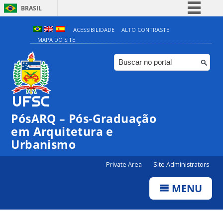
BRASIL
Simplifique!
ACESSIBILIDADE
ALTO CONTRASTE
MAPA DO SITE
Comunica BR
Participe
Acesso à informação
Legislação
Canais
PósARQ – Pós-Graduação
em Arquitetura e
Urbanismo
Private Area
Site Administrators
MENU