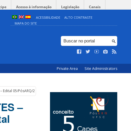
cipe
Acesso à informação
Legislação
Canais
ACESSIBILIDADE
ALTO CONTRASTE
MAPA DO SITE
Private Area
Site Administrators
– Edital 05/PósARQ/2024)
ES –
al