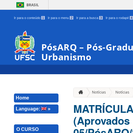
BRASIL
Ir para o conteúdo
1
Ir para o menu
2
Ir para a busca
3
Ir para o rodapé
4
PósARQ – Pós-Gradu
Urbanismo
Notícias
Notícias
Home
MATRÍCULA
Language:
»
(Aprovados 
05/PósARQ/
O CURSO