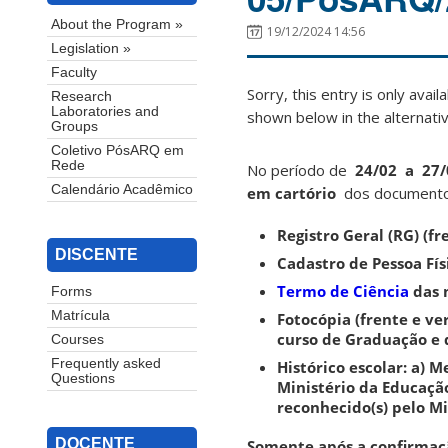
About the Program »
19/12/2024 14:56
Legislation »
Faculty
Sorry, this entry is only avail
Research
Laboratories and
shown below in the alternativ
Groups
Coletivo PósARQ em
Rede
No período de
24/02 a 27/
Calendário Acadêmico
em cartório
dos documentos
Registro Geral (RG) (fr
DISCENTE
Cadastro de Pessoa Fís
Termo de Ciência
das 
Forms
Matrícula
Fotocópia (frente e ve
curso de Graduação e 
Courses
Frequently asked
Histórico escolar: a) 
Questions
Ministério da Educação
reconhecido(s) pelo M
DOCENTE
Somente após a confirmaç