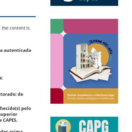
 the content is
ia autenticada
s;
utorado: de
nhecido(s) pelo
superior
a CAPES.
ados acima
,