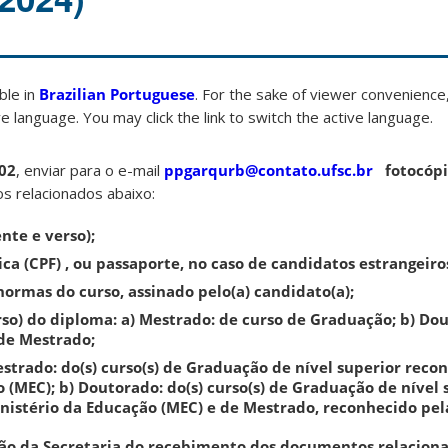
able in
Brazilian Portuguese
. For the sake of viewer convenience,
e language. You may click the link to switch the active language.
02
, enviar para o e-mail
ppgarqurb@contato.ufsc.br
fotocóp
 relacionados abaixo:
ente e verso);
ica (CPF) , ou passaporte, no caso de candidatos estrangeiro
normas do curso, assinado pelo(a) candidato(a);
rso) do diploma: a) Mestrado: de curso de Graduação; b) Do
de Mestrado;
Mestrado: do(s) curso(s) de Graduação de nível superior reco
 (MEC); b) Doutorado: do(s) curso(s) de Graduação de nível 
inistério da Educação (MEC) e de Mestrado, reconhecido pel
ão da Secretaria do recebimento dos documentos relacion