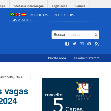
cipe
Acesso à informação
Legislação
Canais
ACESSIBILIDADE
ALTO CONTRASTE
MAPA DO SITE
Private Area
Site Administrators
 04/PósARQ/2024
s vagas
2024