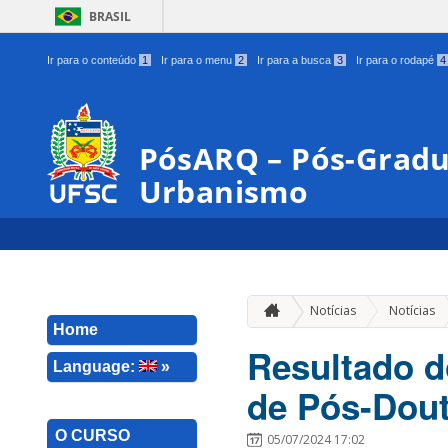
BRASIL
Ir para o conteúdo
1
Ir para o menu
2
Ir para a busca
3
Ir para o rodapé
4
PósARQ – Pós-Gradu
Urbanismo
Notícias
Notícias
Home
Resultado d
Language:
»
de Pós-Dout
O CURSO
05/07/2024 17:02