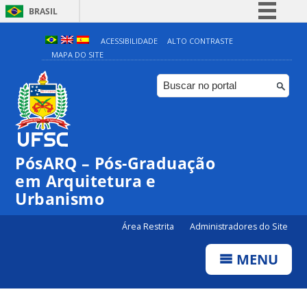
BRASIL
Simplifique!
ACESSIBILIDADE
ALTO CONTRASTE
MAPA DO SITE
Comunica BR
Participe
Acesso à informação
Legislação
Canais
PósARQ – Pós-Graduação
em Arquitetura e
Urbanismo
Área Restrita
Administradores do Site
MENU