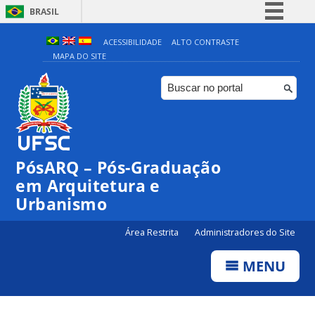
BRASIL
Simplifique!
ACESSIBILIDADE
ALTO CONTRASTE
MAPA DO SITE
Comunica BR
Participe
Acesso à informação
Legislação
Canais
PósARQ – Pós-Graduação
em Arquitetura e
Urbanismo
Área Restrita
Administradores do Site
MENU