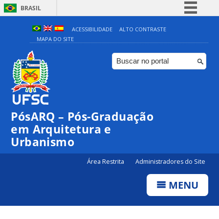
BRASIL
Simplifique!
ACESSIBILIDADE
ALTO CONTRASTE
MAPA DO SITE
Comunica BR
Participe
Acesso à informação
Legislação
Canais
PósARQ – Pós-Graduação
em Arquitetura e
Urbanismo
Área Restrita
Administradores do Site
MENU