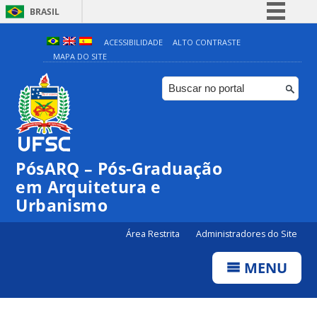
BRASIL
Simplifique!
ACESSIBILIDADE
ALTO CONTRASTE
MAPA DO SITE
Comunica BR
Participe
Acesso à informação
Legislação
Canais
PósARQ – Pós-Graduação
em Arquitetura e
Urbanismo
Área Restrita
Administradores do Site
MENU