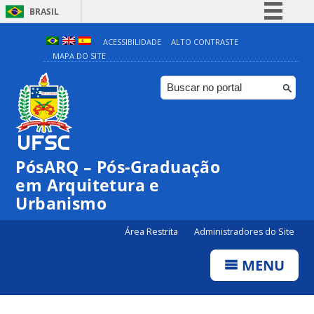
BRASIL
Simplifique!
ACESSIBILIDADE
ALTO CONTRASTE
MAPA DO SITE
Comunica BR
Participe
Acesso à informação
Legislação
Canais
PósARQ – Pós-Graduação
em Arquitetura e
Urbanismo
Área Restrita
Administradores do Site
MENU